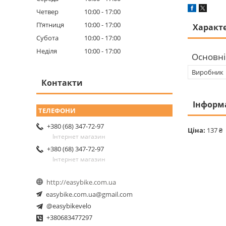
Четвер
10:00
17:00
Пʼятниця
10:00
17:00
Характ
Субота
10:00
17:00
Неділя
10:00
17:00
Основні
Виробник
Контакти
Інформ
+380 (68) 347-72-97
Ціна:
137 ₴
Інтернет магазин
+380 (68) 347-72-97
Інтернет магазин
http://easybike.com.ua
easybike.com.ua@gmail.com
@easybikevelo
+380683477297