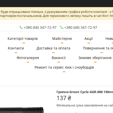
де опрацьовано пізніше, з урахуванням графіка роботи компанії - з Пн по
артнерів-постачальників. Для термінового зв'язку пишіть в чат-бот: htt
+380 (68) 347-72-97
+380 (68) 347-72-97
Категорії товарів
Майстерня
Акції
Нов
Контакти
Доставка та оплата
Повернення та о
Фотогалерея
Вакансії
Зимове зберігання
Ремонт та сервіс лиж і сноубордів
Грипси Green Cycle GGR-006 130m
137 ₴
Мінімальна сума замовлення на сай