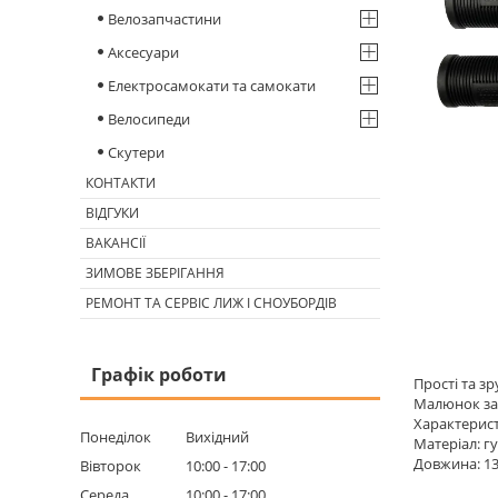
Велозапчастини
Аксесуари
Електросамокати та самокати
Велосипеди
Скутери
КОНТАКТИ
ВІДГУКИ
ВАКАНСІЇ
ЗИМОВЕ ЗБЕРІГАННЯ
РЕМОНТ ТА СЕРВІС ЛИЖ І СНОУБОРДІВ
Графік роботи
Прості та зр
Малюнок заб
Характерис
Понеділок
Вихідний
Матеріал: г
Довжина: 13
Вівторок
10:00
17:00
Середа
10:00
17:00