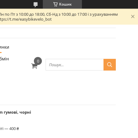
Кошик
 Пт з 10:00 до 18:00, Сб-Нд з 10:00 до 17:00 і з урахуванням
ps://t.me/easybikevelo_bot
инки
бмін
m гумові, чорні
ті — 400 ₴