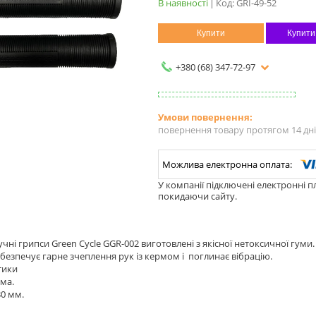
В наявності
Код:
GRI-49-52
Купити
Купити
+380 (68) 347-72-97
повернення товару протягом 14 дн
У компанії підключені електронні п
покидаючи сайту.
учні грипси Green Cycle GGR-002 виготовлені з якісної нетоксичної гуми.
езпечує гарне зчеплення рук із кермом і поглинає вібрацію.
тики
ума.
0 мм.