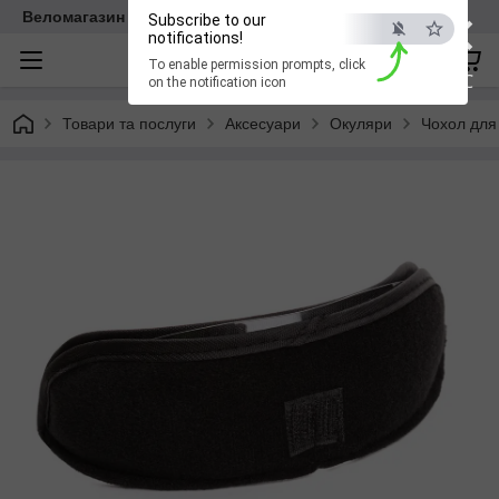
×
Веломагазин EasyBike
Subscribe to our
notifications!
To enable permission prompts, click
ESC
on the notification icon
Товари та послуги
Аксесуари
Окуляри
Чохол для 