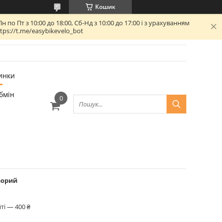
Кошик
 Пт з 10:00 до 18:00, Сб-Нд з 10:00 до 17:00 і з урахуванням
ps://t.me/easybikevelo_bot
инки
бмін
зорий
ті — 400 ₴