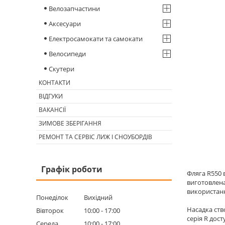
Велозапчастини
Аксесуари
Електросамокати та самокати
Велосипеди
Скутери
КОНТАКТИ
ВІДГУКИ
ВАКАНСІЇ
ЗИМОВЕ ЗБЕРІГАННЯ
РЕМОНТ ТА СЕРВІС ЛИЖ І СНОУБОРДІВ
Графік роботи
Фляга R550 
виготовлена
використан
Понеділок
Вихідний
Насадка ств
Вівторок
10:00
17:00
серія R дос
Середа
10:00
17:00