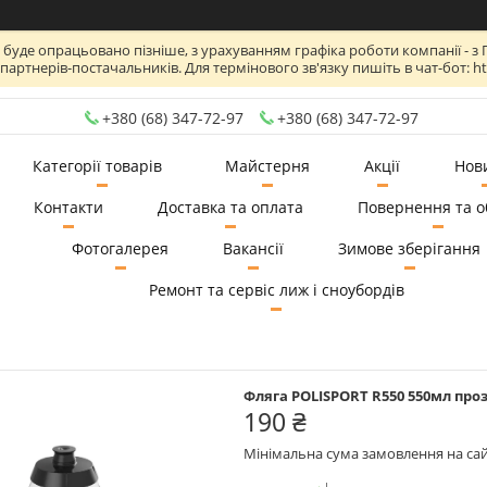
де опрацьовано пізніше, з урахуванням графіка роботи компанії - з Пн по
артнерів-постачальників. Для термінового зв'язку пишіть в чат-бот: htt
+380 (68) 347-72-97
+380 (68) 347-72-97
Категорії товарів
Майстерня
Акції
Нов
Контакти
Доставка та оплата
Повернення та о
Фотогалерея
Вакансії
Зимове зберігання
Ремонт та сервіс лиж і сноубордів
Фляга POLISPORT R550 550мл про
190 ₴
Мінімальна сума замовлення на сай