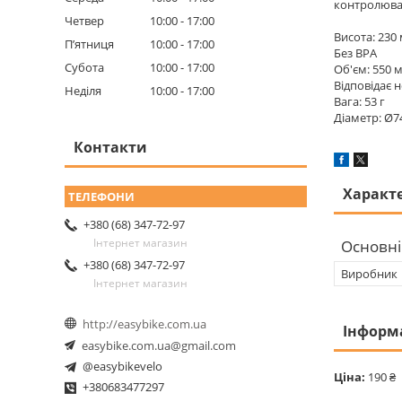
контролюват
Четвер
10:00
17:00
Висота: 230
Пʼятниця
10:00
17:00
Без BPA
Субота
10:00
17:00
Об'єм: 550 
Відповідає 
Неділя
10:00
17:00
Вага: 53 г
Діаметр: Ø7
Контакти
Характ
+380 (68) 347-72-97
Інтернет магазин
Основні
+380 (68) 347-72-97
Виробник
Інтернет магазин
http://easybike.com.ua
Інформ
easybike.com.ua@gmail.com
@easybikevelo
Ціна:
190 ₴
+380683477297