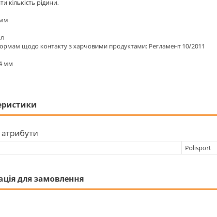
и кількість рідини.
 мм
мл
нормам щодо контакту з харчовими продуктами: Регламент 10/2011
4 мм
еристики
 атрибути
Polisport
ація для замовлення