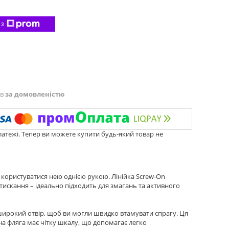
 з
ів
за домовленістю
латежі. Тепер ви можете купити будь-який товар не
 користуватися нею однією рукою. Лінійка Screw-On
тискання – ідеально підходить для змагань та активного
є широкий отвір, щоб ви могли швидко втамувати спрагу. Ця
на фляга має чітку шкалу, що допомагає легко