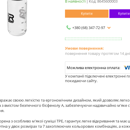
В наявності
Код:
8645600003
Купити
Купити
+380 (68) 347-72-97
повернення товару протягом 14 дн
У компанії підключені електронні п
покидаючи сайту.
вражає своєю легкістю та ергономічним дизайном, який дозволяє легко
 з вмістом безпечного бісфенолу А, забезпечуючи надзвичайно м'яке с
ня.
орена з особливо м'якої суміші TPE, гарантує легке відкривання та ма
тупна у двох розмірах та 7 захоплюючих кольорових комбінаціях, а кож