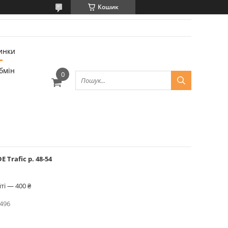
Кошик
инки
бмін
Trafic р. 48-54
ті — 400 ₴
496