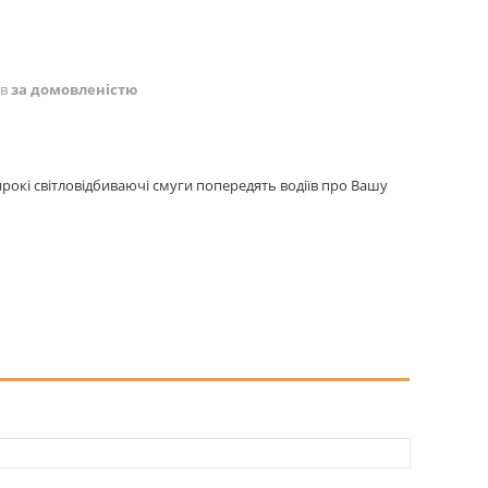
ів
за домовленістю
рокі світловідбиваючі смуги попередять водіїв про Вашу