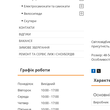
Електросамокати та самокати
Велосипеди
Скутери
КОНТАКТИ
ВІДГУКИ
ВАКАНСІЇ
Світловідби
присутність
ЗИМОВЕ ЗБЕРІГАННЯ
РЕМОНТ ТА СЕРВІС ЛИЖ І СНОУБОРДІВ
Розмір: 48-5
Особливості
Графік роботи
Характ
Понеділок
Вихідний
Вівторок
10:00
17:00
Основні
Середа
10:00
17:00
Виробник
Четвер
10:00
17:00
Пʼятниця
10:00
17:00