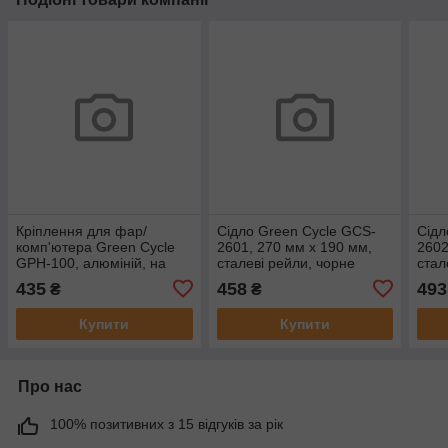
Кріплення для фар/
Сідло Green Cycle GCS-
Сідл
комп'ютера Green Cycle
2601, 270 мм x 190 мм,
2602
GPH-100, алюміній, на
сталеві рейли, чорне
стал
кермо 31,8 мм
435
458
493
₴
₴
Купити
Купити
Про нас
100% позитивних з 15 відгуків за рік