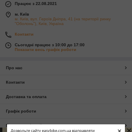
Працює з 22.08.2021
м. Київ
м. Київ, вул. Героїв Дніпра, 41 (на території ринку
"Оболонь"), Київ, Україна
Контакти
Сьогодні працює з 10:00 до 17:00
Показати весь графік роботи
Про нас
Контакти
Доставка та оплата
Графік роботи
Повна версія сайту
×
Дозвольте сайту easybike.com.ua відправляти