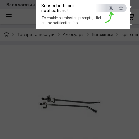
×
Веломагазин EasyBike
Subscribe to our
notifications!
To enable permission prompts, click
ESC
on the notification icon
Товари та послуги
Аксесуари
Багажники
Кріплен