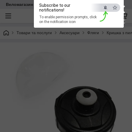
×
Веломагазин EasyBike
Subscribe to our
notifications!
To enable permission prompts, click
ESC
on the notification icon
Товари та послуги
Аксесуари
Фляги
Кришка з пил