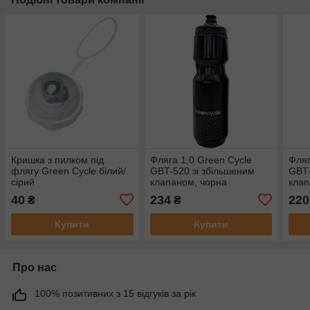
Кришка з пилком під
Фляга 1,0 Green Cycle
Фляг
флягу Green Cycle білий/
GBT-520 зі збільшеним
GBT-
сірий
клапаном, чорна
клап
40
234
220
₴
₴
Купити
Купити
Про нас
100% позитивних з 15 відгуків за рік