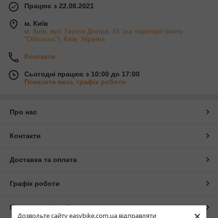
Працює з 22.08.2021
м. Київ
м. Київ, вул. Героїв Дніпра, 41 (на території ринку
"Оболонь"), Київ, Україна
Контакти
Сьогодні працює з 10:00 до 17:00
Показати весь графік роботи
Про нас
Контакти
Доставка та оплата
Графік роботи
Повна версія сайту
×
Дозвольте сайту easybike.com.ua відправляти