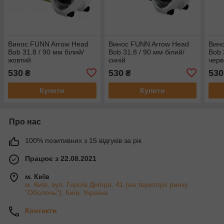
Винос FUNN Arrow Head
Винос FUNN Arrow Head
Вино
Bob 31.8 / 90 мм білий/
Bob 31.8 / 90 мм білий/
Bob 
жовтий
синій
чер
530
530
530
₴
₴
Купити
Купити
Про нас
100% позитивних з 15 відгуків за рік
Працює з 22.08.2021
м. Київ
м. Київ, вул. Героїв Дніпра, 41 (на території ринку
"Оболонь"), Київ, Україна
Контакти