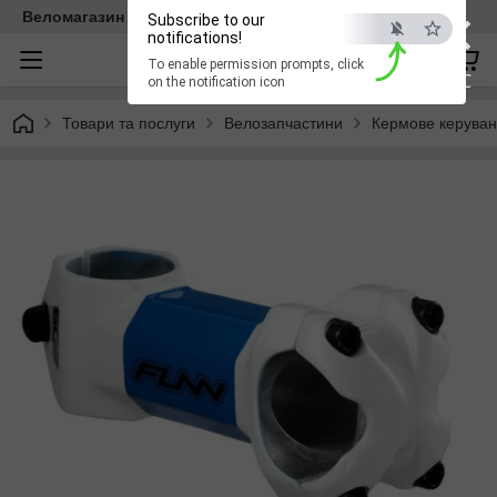
×
Веломагазин EasyBike
Subscribe to our
notifications!
To enable permission prompts, click
ESC
on the notification icon
Товари та послуги
Велозапчастини
Кермове керува