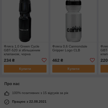
Фляга 1,0 Green Cycle
Фляга 0,6 Cannondale
Фляг
GBT-520 зі збільшеним
Gripper Logo CLB
GBT-
клапаном, чорна
клап
234
462
220
₴
₴
Купити
Купити
Про нас
100% позитивних з 15 відгуків за рік
Працює з 22.08.2021