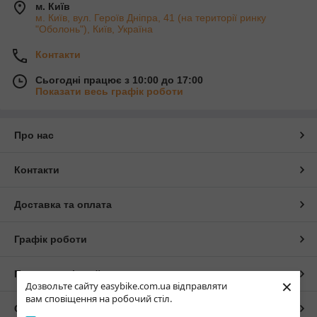
м. Київ
м. Київ, вул. Героїв Дніпра, 41 (на території ринку
"Оболонь"), Київ, Україна
Контакти
Сьогодні працює з 10:00 до 17:00
Показати весь графік роботи
Про нас
Контакти
Доставка та оплата
Графік роботи
Повна версія сайту
×
Дозвольте сайту easybike.com.ua відправляти
вам сповіщення на робочий стіл.
Сайт створено на маркетплейсі
Prom.ua