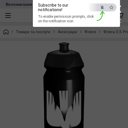
×
Веломагазин EasyBike
Subscribe to our
notifications!
To enable permission prompts, click
ESC
on the notification icon
Товари та послуги
Аксесуари
Фляги
Фляга 0,5 Pri