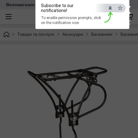
×
Веломагазин EasyBike
Subscribe to our
notifications!
To enable permission prompts, click
ESC
on the notification icon
Товари та послуги
Аксесуари
Багажники
Багажник