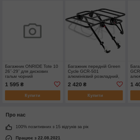
Багажник ONRIDE Tote 10
Багажник передній Green
Бага
26˝-29˝ для дискових
Cycle GCR-501
GCR
гальм чорний
алюмінієвий розкладний,
алюм
26-29" з кріпленням на
— 31
1 595
2 420
1 4
₴
₴
корону та пір'я вилки,
Купити
Купити
Про нас
100% позитивних з 15 відгуків за рік
Працює з 22.08.2021