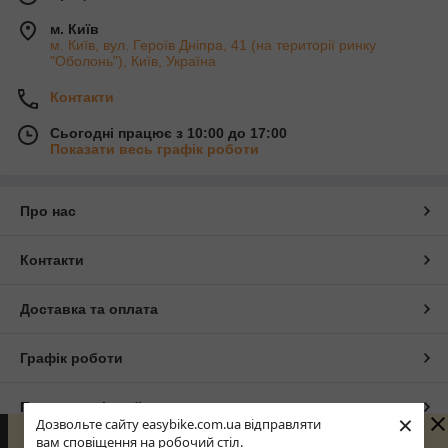
м. Київ
м. Київ, вул. Героїв Дніпра, 41 (на території ринку
"Оболонь"), Київ, Україна
Контакти
Сьогодні працює з 10:00 до 17:00
Показати весь графік роботи
Про нас
Контакти
Доставка та оплата
Графік роботи
Повна версія сайту
×
Дозвольте сайту easybike.com.ua відправляти
Вітаємо в нашому веломагазині! Ваше замовлення буде
вам сповіщення на робочий стіл.
опрацьовано пізніше, з урахуванням графіка роботи