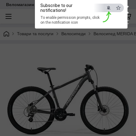
×
Веломагазин EasyBike
Subscribe to our
notifications!
To enable permission prompts, click
ESC
on the notification icon
Товари та послуги
Велосипеди
Велосипед MERIDA B