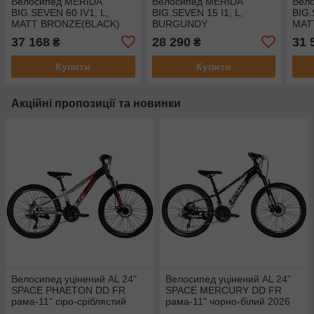
Велосипед MERIDA
Велосипед MERIDA
Вел
BIG.SEVEN 60 IV1, L,
BIG.SEVEN 15 I1, L,
BIG.
MATT BRONZE(BLACK)
BURGUNDY
MAT
RED(ORANGE)
SILV
37 168
28 290
31 
₴
₴
Купити
Купити
Акційні пропозиції та новинки
Велосипед уцінений AL 24"
Велосипед уцінений AL 24"
SPACE PHAETON DD FR
SPACE MERCURY DD FR
рама-11" сіро-сріблястий
рама-11" чорно-білий 2026
2026