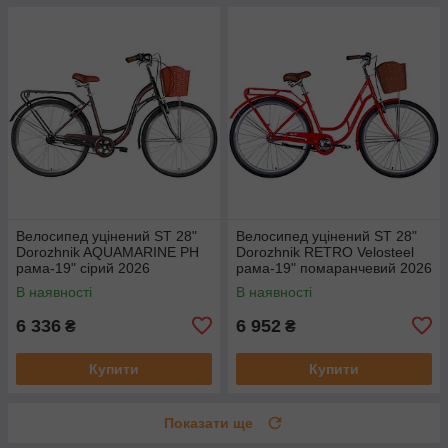
Велосипед уцінений ST 28"
Велосипед уцінений ST 28"
Dorozhnik AQUAMARINE PH
Dorozhnik RETRO Velosteel
рама-19" сірий 2026
рама-19" помаранчевий 2026
В наявності
В наявності
6 336
6 952
₴
₴
Купити
Купити
Показати ще