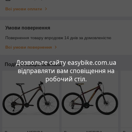
Всі умови оплати
Умови повернення
Повернення товару впродовж 14 днів за домовленістю
Всі умови повернення
Дозвольте сайту easybike.com.ua
Подібні товари компанії
відправляти вам сповіщення на
робочий стіл.