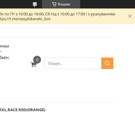
Кошик
 Пт з 10:00 до 18:00, Сб-Нд з 10:00 до 17:00 і з урахуванням
ps://t.me/easybikevelo_bot
инки
бмін
V1XL,RACE RED(ORANGE)