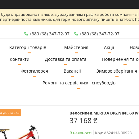
де опрацьовано пізніше, з урахуванням графіка роботи компанії - з Пн по
артнерів-постачальників. Для термінового зв'язку пишіть в чат-бот: htt
+380 (68) 347-72-97
+380 (68) 347-72-97
Категорії товарів
Майстерня
Акції
Нов
Контакти
Доставка та оплата
Повернення та о
Фотогалерея
Вакансії
Зимове зберігання
Ремонт та сервіс лиж і сноубордів
а доставка
Велосипед MERIDA BIG.NINE 60 I
37 168 ₴
В наявності
Код:
A62411A 00923