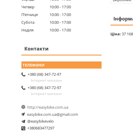
Четвер
10:00
17:00
Пʼятниця
10:00
17:00
Інформ
Субота
10:00
17:00
Неділя
10:00
17:00
Ціна:
37 168
Контакти
+380 (68) 347-72-97
Інтернет магазин
+380 (68) 347-72-97
Інтернет магазин
http://easybike.com.ua
easybike.com.ua@gmail.com
@easybikevelo
+380683477297