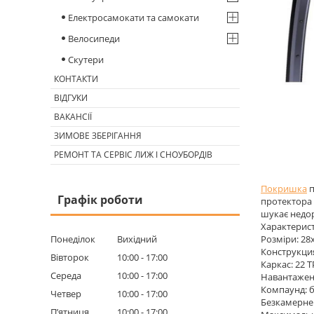
Електросамокати та самокати
Велосипеди
Скутери
КОНТАКТИ
ВІДГУКИ
ВАКАНСІЇ
ЗИМОВЕ ЗБЕРІГАННЯ
РЕМОНТ ТА СЕРВІС ЛИЖ І СНОУБОРДІВ
Покришка
п
Графік роботи
протектора 
шукає недор
Характерис
Понеділок
Вихідний
Розміри: 28x
Конструкция:
Вівторок
10:00
17:00
Каркас: 22 T
Середа
10:00
17:00
Навантаженн
Компаунд: б
Четвер
10:00
17:00
Безкамерне 
Пʼятниця
10:00
17:00