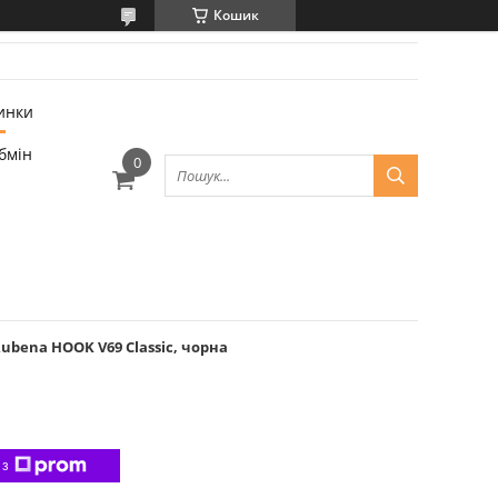
Кошик
инки
бмін
 Rubena HOOK V69 Classic, чорна
 з