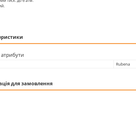
й тиск: до 6 атм.
ий.
еристики
 атрибути
Rubena
ація для замовлення