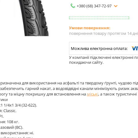
+380 (68) 347-72-97
повернення товару протягом 14 дн
У компанії підключені електронні п
покидаючи сайту.
ризначена для використання на асфальті та твердому ґрунті, чудово пі
забезпечить гарний накат, а водовідвідні канали мінімізують ризик акв
огу та міцну покришку для встановлення на
міські
, а також туристичні
тики
1 1/4x1 3/4 (32-622).
 Classic.
PI.
я: 108 кг.
азовий (ВC).
використання: ні.