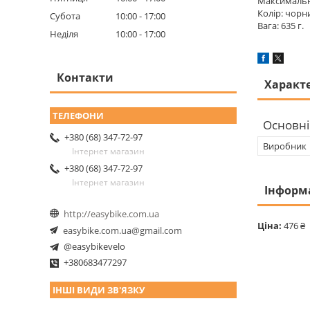
Максимальни
Колір: чорн
Субота
10:00
17:00
Вага: 635 г.
Неділя
10:00
17:00
Контакти
Характ
Основні
+380 (68) 347-72-97
Виробник
Інтернет магазин
+380 (68) 347-72-97
Інтернет магазин
Інформ
http://easybike.com.ua
Ціна:
476 ₴
easybike.com.ua@gmail.com
@easybikevelo
+380683477297
ІНШІ ВИДИ ЗВ'ЯЗКУ