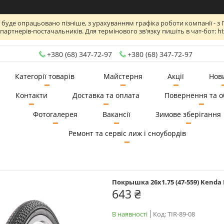
де опрацьовано пізніше, з урахуванням графіка роботи компанії - з Пн по
артнерів-постачальників. Для термінового зв'язку пишіть в чат-бот: htt
+380 (68) 347-72-97
+380 (68) 347-72-97
Категорії товарів
Майстерня
Акції
Нов
Контакти
Доставка та оплата
Повернення та о
Фотогалерея
Вакансії
Зимове зберігання
Ремонт та сервіс лиж і сноубордів
Покрышка 26x1.75 (47-559) Kenda K
643 ₴
В наявності
Код:
TIR-89-08