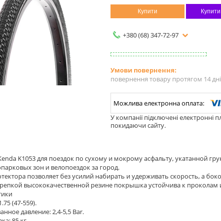
Купити
Купити
+380 (68) 347-72-97
повернення товару протягом 14 дн
У компанії підключені електронні п
покидаючи сайту.
nda K1053 для поездок по сухому и мокрому асфальту, укатанной гру
опарковых зон и велопоездок за город.
тектора позволяет без усилий набирать и удерживать скорость, а бо
крепкой высококачественной резине покрышка устойчива к проколам
тики
.75 (47-559).
нное давление: 2,4-5,5 Bar.
ка: 85 кг.