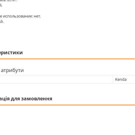
й.
 использование: нет.
й.
еристики
 атрибути
Kenda
ація для замовлення