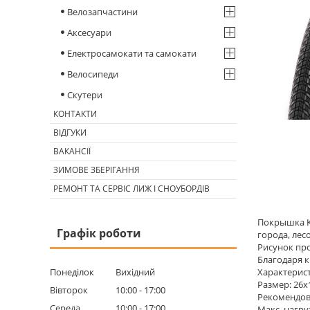
Велозапчастини
Аксесуари
Електросамокати та самокати
Велосипеди
Скутери
КОНТАКТИ
ВІДГУКИ
ВАКАНСІЇ
ЗИМОВЕ ЗБЕРІГАННЯ
РЕМОНТ ТА СЕРВІС ЛИЖ І СНОУБОРДІВ
Покрышка Ke
Графік роботи
города, лес
Рисунок про
Благодаря 
Понеділок
Вихідний
Характерис
Размер: 26x1
Вівторок
10:00
17:00
Рекомендова
Середа
10:00
17:00
Макс. нагруз