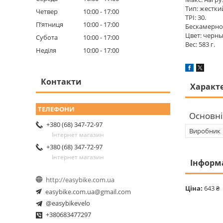
Тип: жестки
Четвер
10:00
17:00
TPI: 30.
Пʼятниця
10:00
17:00
Бескамерное
Цвет: черны
Субота
10:00
17:00
Вес: 583 г.
Неділя
10:00
17:00
Контакти
Характ
Основні
+380 (68) 347-72-97
Виробник
Інтернет магазин
+380 (68) 347-72-97
Інтернет магазин
Інформ
http://easybike.com.ua
Ціна:
643 ₴
easybike.com.ua@gmail.com
@easybikevelo
+380683477297