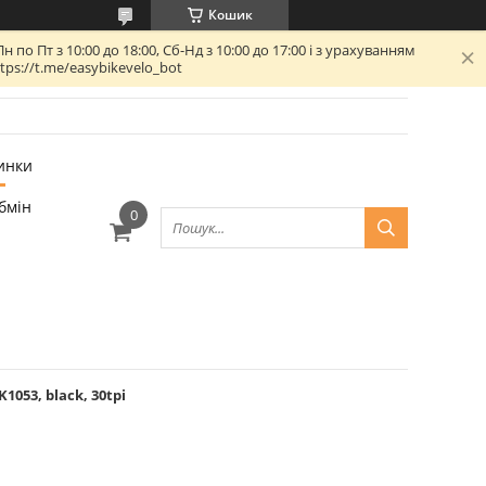
Кошик
 Пт з 10:00 до 18:00, Сб-Нд з 10:00 до 17:00 і з урахуванням
ps://t.me/easybikevelo_bot
инки
бмін
1053, black, 30tpi