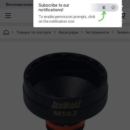
×
Веломагазин EasyBike
Subscribe to our
notifications!
To enable permission prompts, click
ESC
on the notification icon
Товари та послуги
Аксесуари
Інструменти
Знімач