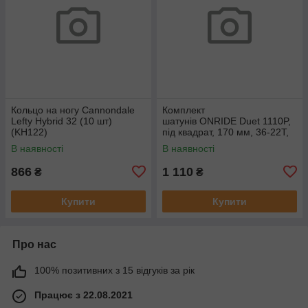
Кольцо на ногу Cannondale
Комплект
Lefty Hybrid 32 (10 шт)
шатунів ONRIDE Duet 1110P,
(KH122)
під квадрат, 170 мм, 36-22T,
на 11/10/9 шв., чорний
В наявності
В наявності
866
1 110
₴
₴
Купити
Купити
Про нас
100% позитивних з 15 відгуків за рік
Працює з 22.08.2021