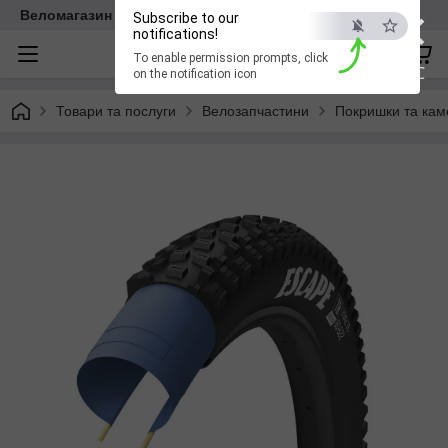
×
Веломагазин EasyBike
Subscribe to our
notifications!
To enable permission prompts, click
ESC
on the notification icon
Товари та послуги
Велозапчастини
Покришки та кам