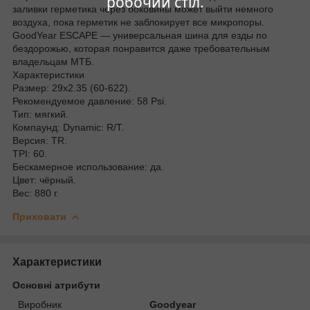
робочий стіл.
заливки герметика через боковины может выйти немного
воздуха, пока герметик не заблокирует все микропоры.
GoodYear ESCAPE — универсальная шина для езды по
бездорожью, которая понравится даже требовательным
владельцам МТБ.
Характеристики
Размер: 29x2.35 (60-622).
Рекомендуемое давление: 58 Psi.
Тип: мягкий.
Компаунд: Dynamic: R/T.
Версия: TR.
ТPI: 60.
Бескамерное использование: да.
Цвет: чёрный.
Вес: 880 г.
Приховати
Характеристики
Основні атрибути
Виробник
Goodyear