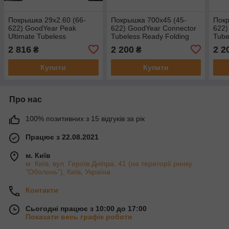
Покрышка 29x2.60 (66-
Покрышка 700x45 (45-
Покр
622) GoodYear Peak
622) GoodYear Connector
622)
Ultimate Tubeless
Tubeless Ready Folding
Tube
Complete Tubeless folding,
Black, 60tpi
Black
2 816
2 200
2 2
₴
₴
black, 120tpi
Купити
Купити
Про нас
100% позитивних з 15 відгуків за рік
Працює з 22.08.2021
м. Київ
м. Київ, вул. Героїв Дніпра, 41 (на території ринку
"Оболонь"), Київ, Україна
Контакти
Сьогодні працює з 10:00 до 17:00
Показати весь графік роботи