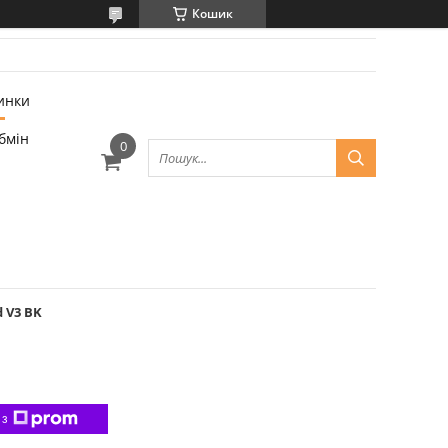
Кошик
инки
бмін
 V3 BK
 з