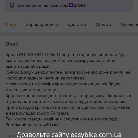
Замовлення під захистом
Опис
Характеристики
Доставка
Оплата
Умови п
Опис
Крило POLISPORT S-Mud Long - це гарне рішення для будь-
якого велосипеду, незалежно від розміру колеса, типу
амортизації або рами.
S-Mud Long - це компактне, але в той же час дуже практичне
крило для задньої частини велосипеда.
Незважаючи на розміри крило чудово захищає від бруду,
маленьких камінців тощо.
Крило виконано з міцного пластику та при цьому зберігає свої
гнучкі властивості тож зламати його буде майже неможливо.
Крило швидко кріпиться на рейки під сідлом, без інструментів,
а вага складає всього 74 грама
Такі крила стануть надійним супутником на велосипеді.
Загальний розмір: 460 мм
Дозвольте сайту easybike.com.ua
Приховати