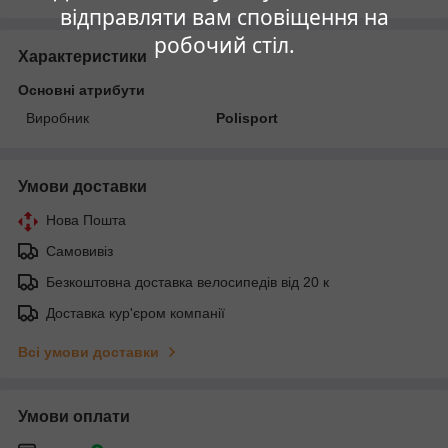
відправляти вам сповіщення на
робочий стіл.
Характеристики
Основні атрибути
Виробник
Polisport
Умови доставки
Нова Пошта
Самовивіз
Безкоштовна доставка велосипедів від 20 к
Доставка кур'єром компанії
Всі умови доставки
Умови оплати