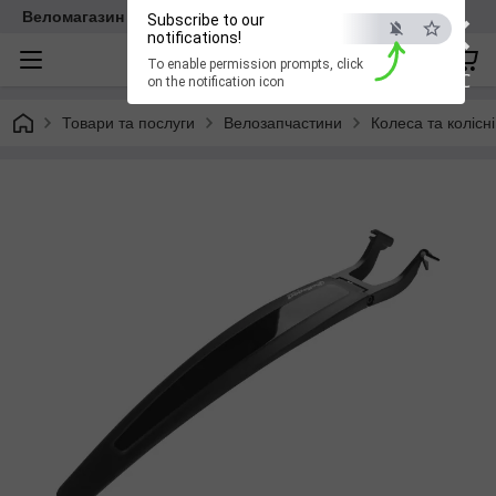
×
Веломагазин EasyBike
Subscribe to our
notifications!
To enable permission prompts, click
ESC
on the notification icon
Товари та послуги
Велозапчастини
Колеса та колісн