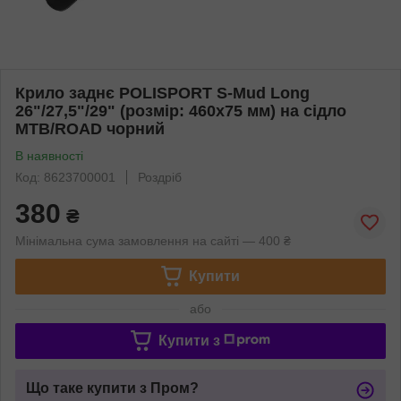
Крило заднє POLISPORT S-Mud Long
26"/27,5"/29" (розмір: 460х75 мм) на сідло
MTB/ROAD чорний
В наявності
Код: 8623700001
Роздріб
380
₴
Мінімальна сума замовлення на сайті — 400 ₴
Купити
або
Купити з
Що таке купити з Пром?