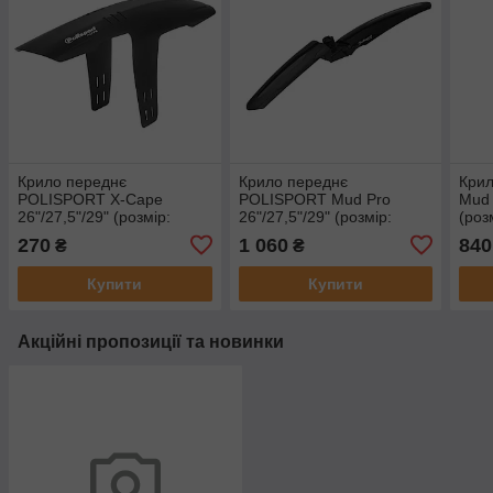
Крило переднє
Крило переднє
Кри
POLISPORT X-Cape
POLISPORT Mud Pro
Mud 
26"/27,5"/29" (розмір:
26"/27,5"/29" (розмір:
(роз
354х82 мм) MTB чорний
640х87 мм) MTB чорний
MTB
270
1 060
840
₴
₴
Купити
Купити
Акційні пропозиції та новинки