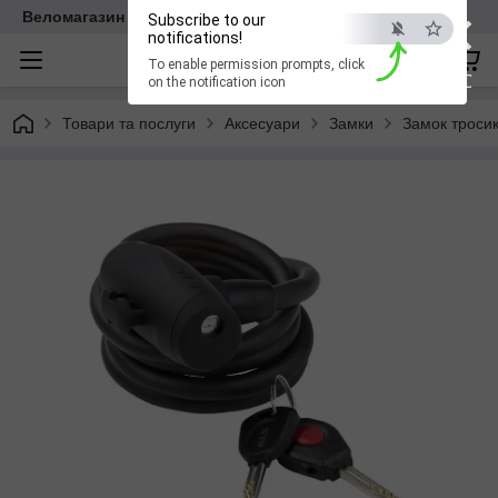
×
Веломагазин EasyBike
Subscribe to our
notifications!
To enable permission prompts, click
ESC
on the notification icon
Товари та послуги
Аксесуари
Замки
Замок тросик