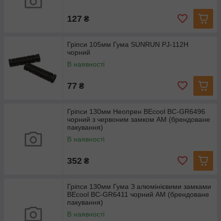
127
₴
Гріпси 105мм Гума SUNRUN PJ-112H
чорний
В наявності
77
₴
Гріпси 130мм Неопрен BEcool BC-GR6496
чорний з червоним замком AM (брендоване
пакування)
В наявності
352
₴
Гріпси 130мм Гума З алюмінієвими замками
BEcool BC-GR6411 чорний AM (брендоване
пакування)
В наявності