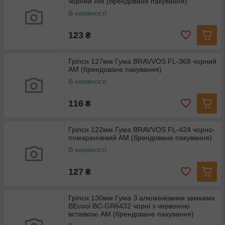
чорний AM (брендоване пакування)
В наявності
123
₴
Гріпси 127мм Гума BRAVVOS FL-368 чорний
AM (брендоване пакування)
В наявності
116
₴
Гріпси 122мм Гума BRAVVOS FL-424 чорно-
помаранчевий AM (брендоване пакування)
В наявності
127
₴
Гріпси 130мм Гума З алюмінієвими замками
BEcool BC-GR6432 чорні з червоною
вставкою AM (брендоване пакування)