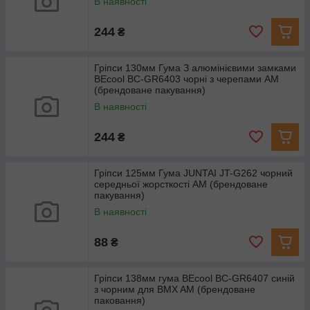
В наявності
244
₴
Гріпси 130мм Гума З алюмінієвими замками
BEcool BC-GR6403 чорні з черепами AM
(брендоване пакування)
В наявності
244
₴
Гріпси 125мм Гума JUNTAI JT-G262 чорний
середньої жорсткості AM (брендоване
пакування)
В наявності
88
₴
Гріпси 138мм гума BEcool BC-GR6407 синiй
з чорним для BMX AM (брендоване
паковання)