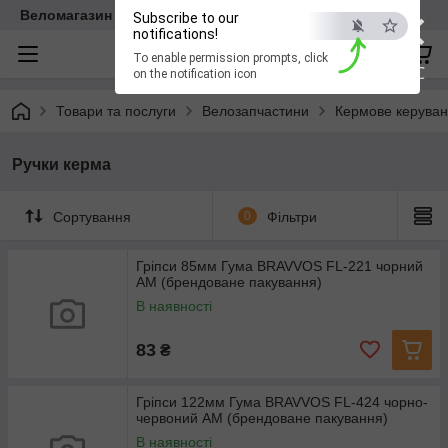
×
Веломагазин EasyBike
Subscribe to our
notifications!
To enable permission prompts, click
ESC
on the notification icon
Товари та послуги
Велозапчастини
Кермове керува
Ручки керма
Сортування
0
Фільтри
Гріпси 85мм Гума BRAVVOS FL-221 чорний
AM (брендоване пакування)
В наявності
83
₴
Гріпси 122мм Гума BRAVVOS FL-424 чорно-
червоний AM (брендоване пакування)
В наявності