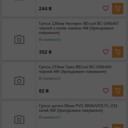
244
₴
Гріпси 130мм Неопрен BEcool BC-GR6497
чорний з синім замком AM (брендоване
пакування)
В наявності
352
₴
Гріпси 133мм Гума BEcool BC-GR6409
чорний AM (брендоване пакування)
В наявності
82
₴
Гріпси дитячі 95мм PVC BRAVVOS FL-231
синій AM (брендоване пакування)
В наявності