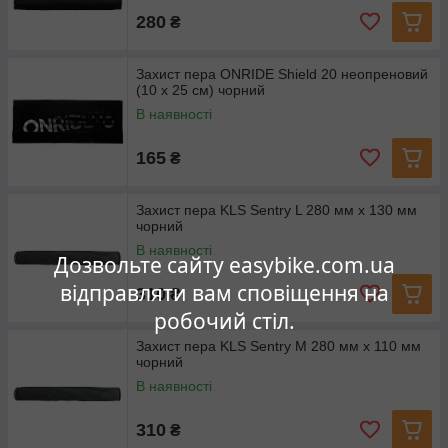
280
₴
Захист пера ONRIDE Shield 20 неопреновий
(10 х 25 см) чорний
В наявності
165
₴
Захист пера KLS Sentry L 280 мм x 130 мм
чорний
В наявності
Дозвольте сайту easybike.com.ua
відправляти вам сповіщення на
310
₴
робочий стіл.
Захист пера KLS Sentry M 280 мм x 110 мм
чорний
В наявності
310
₴