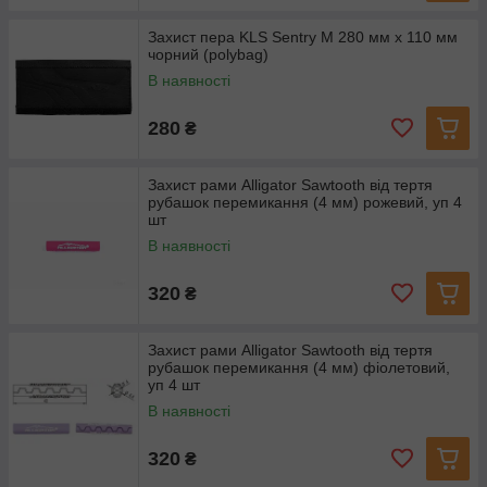
Захист пера KLS Sentry M 280 мм x 110 мм
чорний (polybag)
В наявності
280
₴
Захист рами Alligator Sawtooth від тертя
рубашок перемикання (4 мм) рожевий, уп 4
шт
В наявності
320
₴
Захист рами Alligator Sawtooth від тертя
рубашок перемикання (4 мм) фіолетовий,
уп 4 шт
В наявності
320
₴