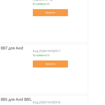
В наявності
Купити
 BB7 для Avid
2526116102517
В наявності
Купити
BB5 для Avid BB5,
2526116102518