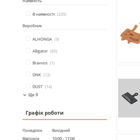
Наявність
В наявності
235
Виробник
ALHONGA
3
Alligator
65
Bravvos
1
DNK
12
DUST
14
Ще 9
Графік роботи
Понеділок
Вихідний
Вівторок
10:00
17:00