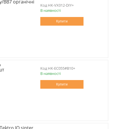
cy/BB7 органічні
HK-VX012-DIY+
В наявності
Купити
o
HK-EC055#B10+
шт
В наявності
Купити
ektro IO sinter