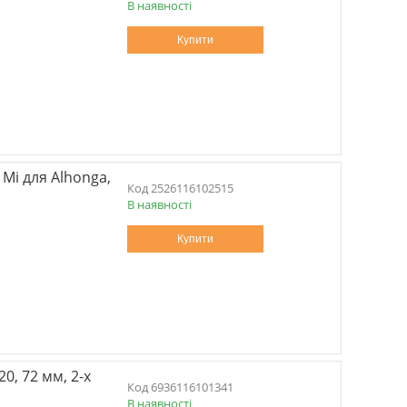
В наявності
Купити
 Mi для Alhonga,
2526116102515
В наявності
Купити
0, 72 мм, 2-х
6936116101341
В наявності