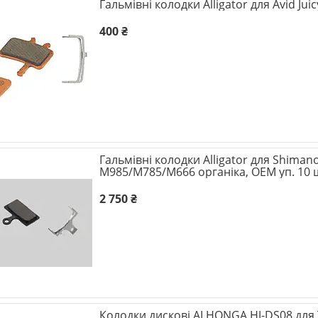
Гальмівні колодки Alligator для Avid Jui
400 ₴
Гальмівні колодки Alligator для Shiman
M985/M785/M666 органіка, ОЕМ уп. 10 
2 750 ₴
Колодки дискові ALHONGA HJ-DS08 для T