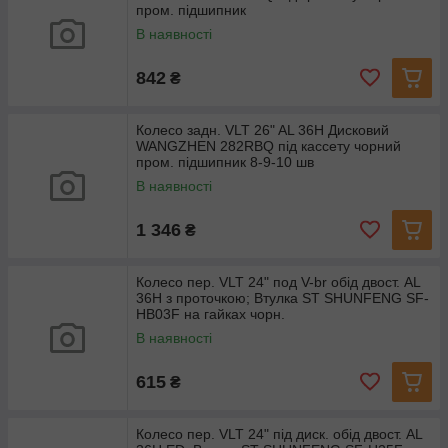
пром. підшипник
В наявності
842
₴
Колесо задн. VLT 26" AL 36H Дисковий
WANGZHEN 282RBQ під кассету чорний
пром. підшипник 8-9-10 шв
В наявності
1 346
₴
Колесо пер. VLT 24" под V-br обід двост. AL
36H з проточкою; Втулка ST SHUNFENG SF-
HB03F на гайках чорн.
В наявності
615
₴
Колесо пер. VLT 24" під диск. обід двост. AL