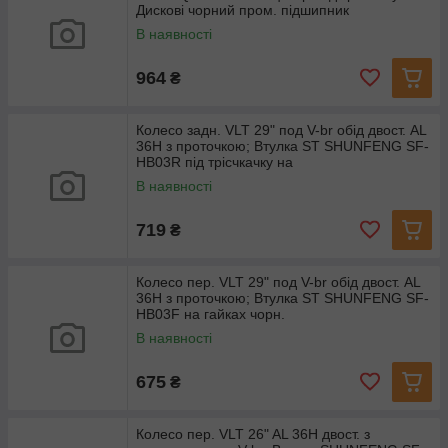
Дискові чорний пром. підшипник
В наявності
964
₴
Колесо задн. VLT 29" под V-br обід двост. AL
36H з проточкою; Втулка ST SHUNFENG SF-
HB03R під трісчкачку на
В наявності
719
₴
Колесо пер. VLT 29" под V-br обід двост. AL
36H з проточкою; Втулка ST SHUNFENG SF-
HB03F на гайках чорн.
В наявності
675
₴
Колесо пер. VLT 26" AL 36H двост. з