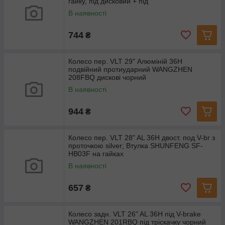
гайку, під дисковий + під
В наявності
744
₴
Колесо пер. VLT 29" Алюмiнiй 36H
подвійний протиударний WANGZHEN
208FBQ дискові чорний
В наявності
944
₴
Колесо пер. VLT 28" AL 36H двост. под V-br з
проточкою silver; Втулка SHUNFENG SF-
HB03F на гайках
В наявності
657
₴
Колесо задн. VLT 26" AL 36H під V-brake
WANGZHEN 201RBQ під тріскачку чорний