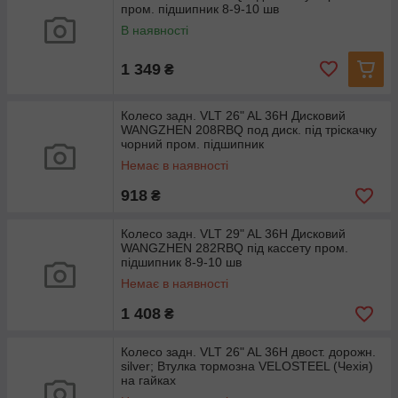
пром. підшипник 8-9-10 шв
В наявності
1 349
₴
Колесо задн. VLT 26" AL 36H Дисковий
WANGZHEN 208RBQ под диск. під тріскачку
чорний пром. підшипник
Немає в наявності
918
₴
Колесо задн. VLT 29" AL 36H Дисковий
WANGZHEN 282RBQ під кассету пром.
підшипник 8-9-10 шв
Немає в наявності
1 408
₴
Колесо задн. VLT 26" AL 36H двост. дорожн.
silver; Втулка тормозна VELOSTEEL (Чехія)
на гайках