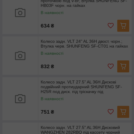
проточкою под V-br; Втулка SHUNFENG SF-
HB03F чорн. на гайках
В наявності
634
₴
Колесо задн. VLT 24" AL 36H двост. чорн.;
Втулка черв. SHUNFENG SF-CT01 на гайках
В наявності
832
₴
Колесо задн. VLT 27.5" AL 36H Дискові
подвійний протиударний SHUNFENG SF-
H25R под диск. під тріскачку під
В наявності
751
₴
Колесо задн. VLT 27.5" AL 36H Дисковий
WANGZHEN 282RBQ під кассету чорний