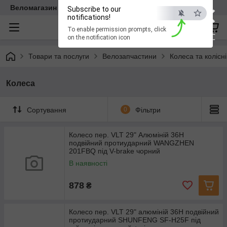
×
Веломагазин EasyBike
Subscribe to our
notifications!
To enable permission prompts, click
ESC
on the notification icon
Товари та послуги
Велозапчастини
Колеса та колісн
Колеса
Сортування
0
Фільтри
Колесо пер. VLT 29" Алюмiнiй 36H
подвійний протиударний WANGZHEN
201FBQ під V-brake чорний
В наявності
878
₴
Колесо пер. VLT 29" алюмiнiй 36H подвійний
протиударний SHUNFENG SF-H25F під