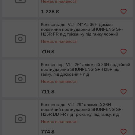
Немає в наявності
1 228
₴
Колесо задн. VLT 24" AL 36H Дискові
подвійний протиударний SHUNFENG SF-
H25R FR під тріскачку під гайку чорний
Немає в наявності
716
₴
Колесо пер. VLT 26" алюмiнiй 36H подвійний
протиударний SHUNFENG SF-H25F під
гайку, під дисковий + під
Немає в наявності
711
₴
Колесо задн. VLT 29" алюмiнiй 36H
подвійний протиударний SHUNFENG SF-
H25R DD FR під тріскачку, під гайку, під
Немає в наявності
774
₴